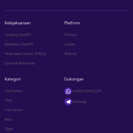
Kebijaksanaan
Platform
Tentang ZonaPG
Promosi
Kebijakan ZonaPG
Loyalty
Pertanyaan Umum (FAQs)
Referral
Syarat & Ketentuan
Kategori
Dukungan
Hot Games
+6285187493379
Slots
cszonapg
Live Casino
Race
Togel