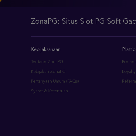
ZonaPG: Situs Slot PG Soft Ga
Kebijaksanaan
Platf
Tentang ZonaPG
Promos
Kebijakan ZonaPG
Loyalty
Pertanyaan Umum (FAQs)
Referra
Syarat & Ketentuan