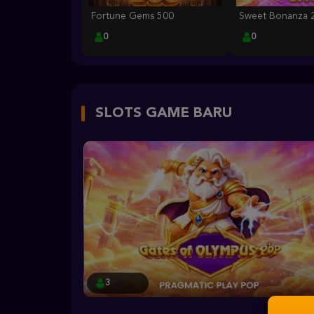
Fortune Gems 500
Sweet Bonanza 
0
0
SLOTS GAME BARU
3