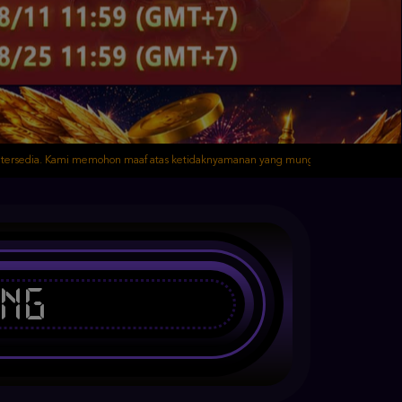
ia. Kami memohon maaf atas ketidaknyamanan yang mungkin ditimbulkan.
Pemeliha
ING