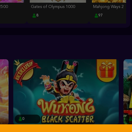
2500
Gates of Olympus 1000
Mahjong Ways 2
8
97
0