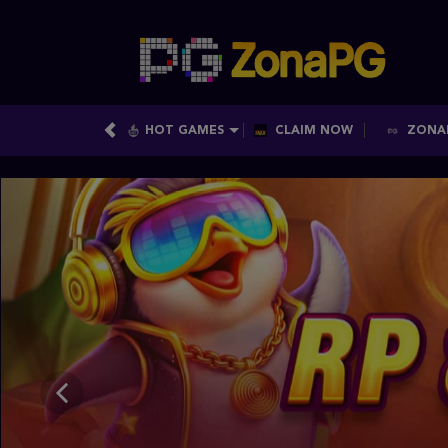
HOT GAMES
CLAIM NOW
ZONA