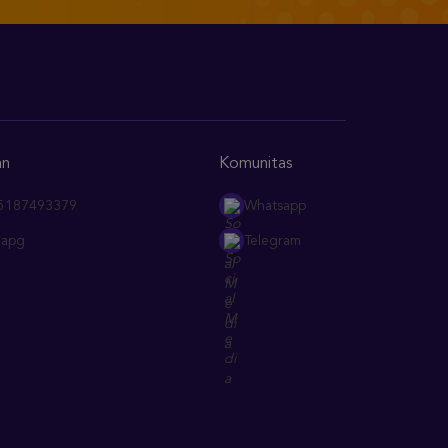
an
Komunitas
5187493379
Whatsapp
napg
Telegram