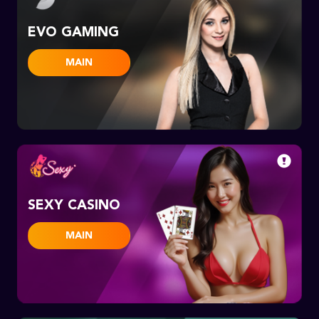
EVO GAMING
MAIN
SEXY CASINO
MAIN