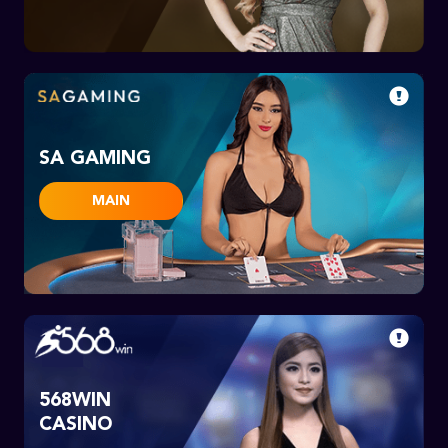
SA GAMING
MAIN
568WIN
CASINO