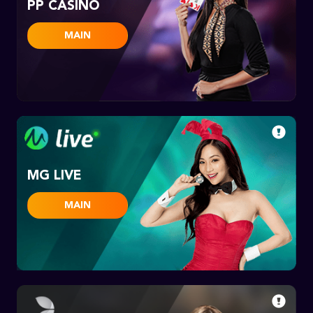
PP CASINO
MAIN
MG LIVE
MAIN