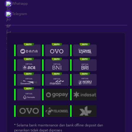
Whatsapp
Telegram
* Selama bank maintenance dan bank offline deposit dan
penarikan tidak dapat diproses