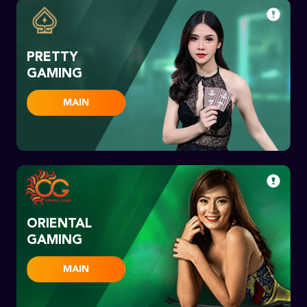
PRETTY
GAMING
MAIN
ORIENTAL
GAMING
MAIN