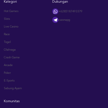
Kategori
Dukungan
Hot Games
+6285187493379
Slots
cszonapg
Live Casino
Race
Togel
Olahraga
Crash Game
Arcade
Poker
E-Sports
Sabung Ayam
Komunitas