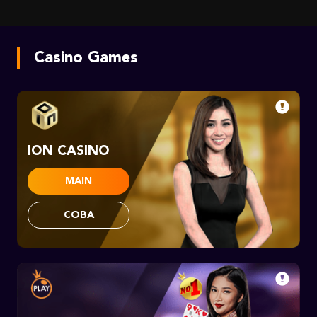
Casino Games
ION CASINO
MAIN
COBA