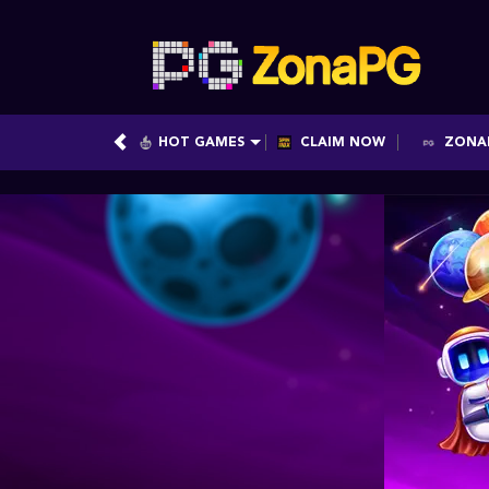
HOT GAMES
CLAIM NOW
ZONA