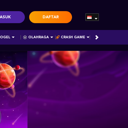
ASUK
DAFTAR
TOGEL
OLAHRAGA
CRASH GAME
ARCADE