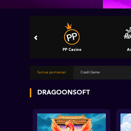
PP Casino
A
Semua permainan
Crash Game
DRAGOONSOFT