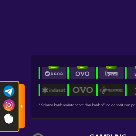
* Selama bank maintenance dan bank offline deposit dan pen