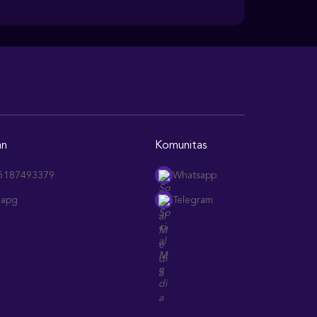
an
Komunitas
5187493379
Whatsapp
napg
Telegram